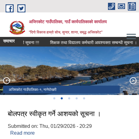
Skip to main content
अजिरकोट गाउँपालिका, गाउँ कार्यपालिकाको कार्यालय
"दिगो विकास हाम्रो सोच, सुन्दर, शान्त, समृद्ध अजिरकोट"
समाचार
म्बन्धी सूचना !!!
शिक्षक तथा विद्यालय कर्मचारी आवश्यक्ता सम्बन्धी सूचना ।
शि
अजिरकोट गाउँपालिकाबाट देखिने बौद्ध हिमाल
अजिरकोट गाउँपालिका -०३, भच्चेक बजार
अजिरकोट गाउँपालिका-१, नागेपोखरी
अजिरकोट गाउँपालिका-४, झ्याल्ला भूमे मन्दिर
बोलपत्र स्वीकृत गर्ने आशयको सूचना ।
Submitted on:
Thu, 01/29/2026 - 20:29
Read more
about बोलपत्र स्वीकृत गर्ने आशयको सूचना ।