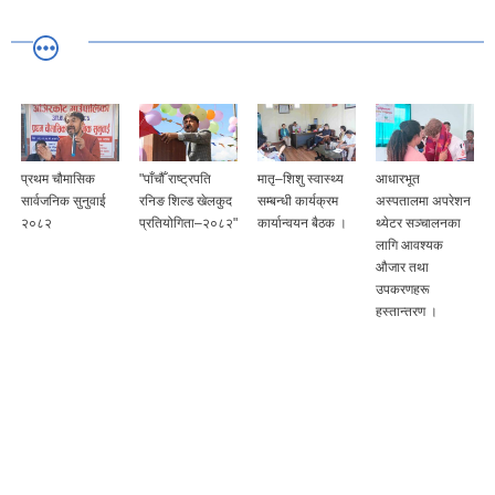
प्रथम चौमासिक
"पाँचौँ राष्ट्रपति
मातृ–शिशु स्वास्थ्य
आधारभूत
सार्वजनिक सुनुवाई
रनिङ शिल्ड खेलकुद
सम्बन्धी कार्यक्रम
अस्पतालमा अपरेशन
२०८२
प्रतियोगिता–२०८२"
कार्यान्वयन बैठक ।
थ्येटर सञ्चालनका
लागि आवश्यक
औजार तथा
उपकरणहरू
हस्तान्तरण ।