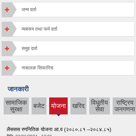
जन्म दर्ता
व्यबसय तथा फर्म दर्ता
समुह दर्ता
नाबालक सिफारिस
जानकारी
सामाजिक
विधुतीय
राष्‍ट्रिय
बजेट
योजना
खरिद
(active
सुरक्षा
सेवा
जनगणना
tab)
लैससस रणनितिक योजना आ.व (२०८०.८१ –२०८४.८५)