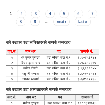
Pages
1
2
3
4
5
6
7
8
9
…
next ›
last »
सबै वडाका वडा सचिवहरुको सम्पर्क नम्बरहरु
क्र.सं.
नाम थर
पद
सम्पर्क नं.
१
धन कुमार गुरुङ्ग
वडा सचिव, वडा नं.१
९८६०४५३१४१
२
विजय कुमार चन्द
वडा सचिव, वडा नं.२
९८१८८५९३१४
३
मनोज बोगटी
वडा सचिव, वडा नं.३
९८६६९३६८५५
४
पशुपती सन्याल
वडा सचिव, वडा नं.४
९८६९०९६१९३
५
नमराज आचार्य
वडा सचिव, वडा नं.५
९८६४१६२२६८
सबै वडाका वडा अध्यक्षहरुको सम्पर्क नम्बरहरु
क्र.सं.
नाम थर
पद
सम्पर्क नं.
१
मनोज गुरुङ्ग
वडा अध्यक्ष, वडा नं.१
९८१८६१४५२७