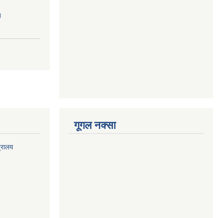
।
गूगल नक्सा
त्रालय