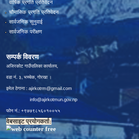
वार्षिक प्रगति प्रतिवेदन
चौमासिक प्रगति प्रतिवेदन
सार्वजनिक सुनुवाई
सार्वजनिक परीक्षण
सम्पर्क विवरण
अजिरकोट गाउँपालिका कार्यालय,
वडा नं. ३, भच्चेक, गोरखा ।
इमेल ठेगाना :
ajirkotrm@gmail.com
info@ajirkotmun.gov.np
फोन नं.: ‍‌+९७७९८५६०१००५५
वेबसाइट प्रयोगकर्ता: