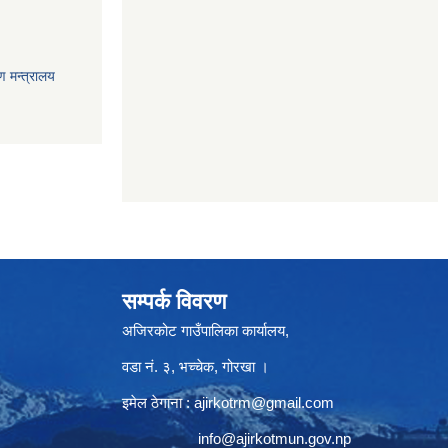
ण मन्त्रालय
सम्पर्क विवरण
अजिरकोट गाउँपालिका कार्यालय,
वडा नं. ३, भच्चेक, गोरखा ।
इमेल ठेगाना :
ajirkotrm@gmail.com
info@ajirkotmun.gov.np