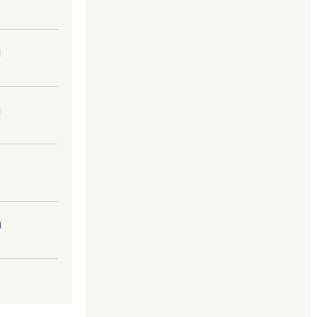
।
।
।