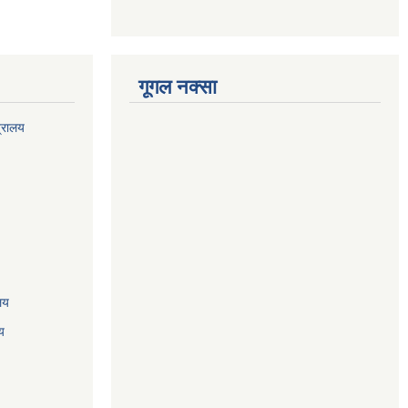
गूगल नक्सा
त्रालय
ालय
य