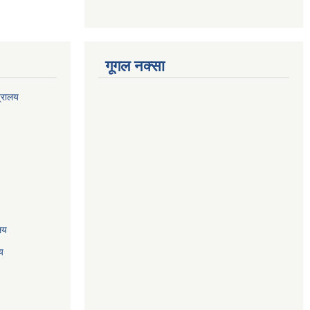
गूगल नक्सा
त्रालय
ालय
य