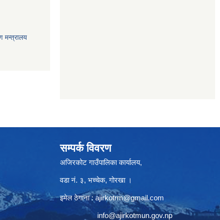
ण मन्त्रालय
सम्पर्क विवरण
अजिरकोट गाउँपालिका कार्यालय,
वडा नं. ३, भच्चेक, गोरखा ।
इमेल ठेगाना :
ajirkotrm@gmail.com
info@ajirkotmun.gov.np