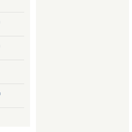
।
।
।