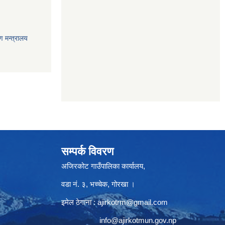
ण मन्त्रालय
सम्पर्क विवरण
अजिरकोट गाउँपालिका कार्यालय,
वडा नं. ३, भच्चेक, गोरखा ।
इमेल ठेगाना :
ajirkotrm@gmail.com
info@ajirkotmun.gov.np