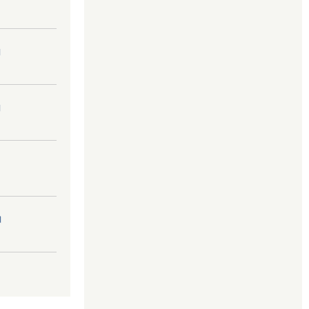
।
।
।