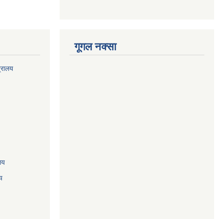
गूगल नक्सा
त्रालय
ालय
य