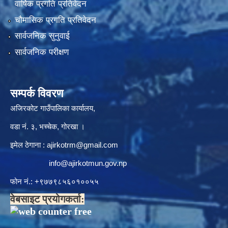
वार्षिक प्रगति प्रतिवेदन
चौमासिक प्रगति प्रतिवेदन
सार्वजनिक सुनुवाई
सार्वजनिक परीक्षण
सम्पर्क विवरण
अजिरकोट गाउँपालिका कार्यालय,
वडा नं. ३, भच्चेक, गोरखा ।
इमेल ठेगाना :
ajirkotrm@gmail.com
info@ajirkotmun.gov.np
फोन नं.: ‍‌+९७७९८५६०१००५५
वेबसाइट प्रयोगकर्ता: