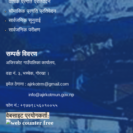
वार्षिक प्रगति प्रतिवेदन
चौमासिक प्रगति प्रतिवेदन
सार्वजनिक सुनुवाई
सार्वजनिक परीक्षण
सम्पर्क विवरण
अजिरकोट गाउँपालिका कार्यालय,
वडा नं. ३, भच्चेक, गोरखा ।
इमेल ठेगाना :
ajirkotrm@gmail.com
info@ajirkotmun.gov.np
फोन नं.: ‍‌+९७७९८५६०१००५५
वेबसाइट प्रयोगकर्ता: