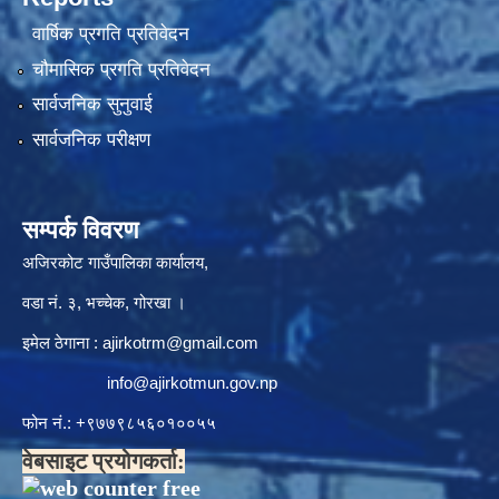
वार्षिक प्रगति प्रतिवेदन
चौमासिक प्रगति प्रतिवेदन
सार्वजनिक सुनुवाई
सार्वजनिक परीक्षण
सम्पर्क विवरण
अजिरकोट गाउँपालिका कार्यालय,
वडा नं. ३, भच्चेक, गोरखा ।
इमेल ठेगाना :
ajirkotrm@gmail.com
info@ajirkotmun.gov.np
फोन नं.: ‍‌+९७७९८५६०१००५५
वेबसाइट प्रयोगकर्ता: