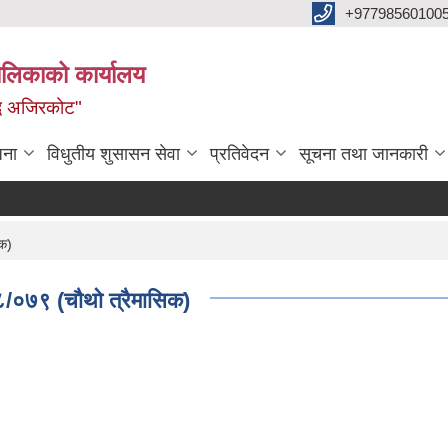
+97798560100
ालिकाको कार्यालय
द्ध अजिरकोट"
जना
विधुतीय शुसासन सेवा
प्रतिवेदन
सूचना तथा जानकारी
िक)
/०७९ (चाैथाे त्रैमासिक)