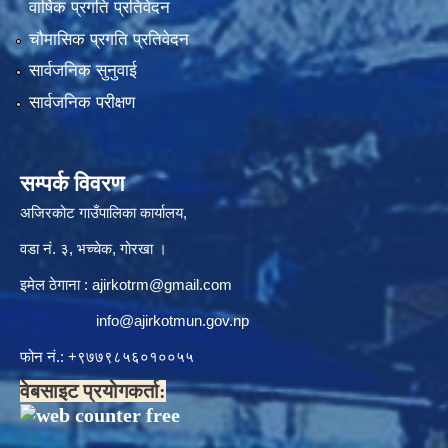
वार्षिक प्रगति प्रतिवेदन
चौमासिक प्रगति प्रतिवेदन
सार्वजनिक सुनुवाई
सार्वजनिक परीक्षण
सम्पर्क विवरण
अजिरकोट गाउँपालिका कार्यालय,
वडा नं. ३, भच्चेक, गोरखा ।
इमेल ठेगाना :
ajirkotrm@gmail.com
info@ajirkotmun.gov.np
फोन नं.: ‍‌+९७७९८५६०१००५५
वेबसाइट प्रयोगकर्ता: