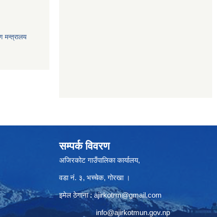
ण मन्त्रालय
सम्पर्क विवरण
अजिरकोट गाउँपालिका कार्यालय,
वडा नं. ३, भच्चेक, गोरखा ।
इमेल ठेगाना :
ajirkotrm@gmail.com
info@ajirkotmun.gov.np