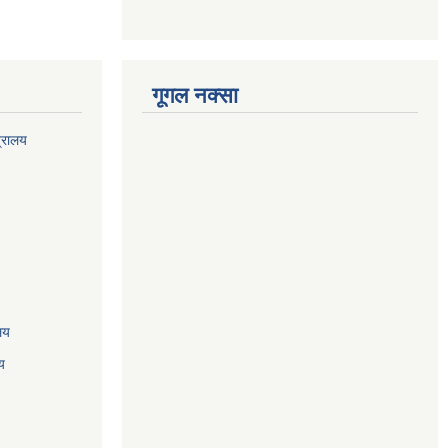
गूगल नक्सा
त्रालय
ालय
य