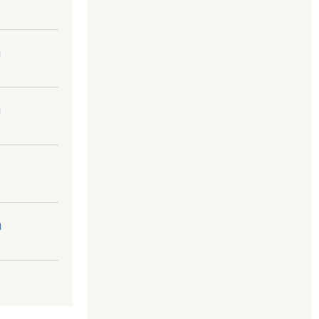
।
।
।