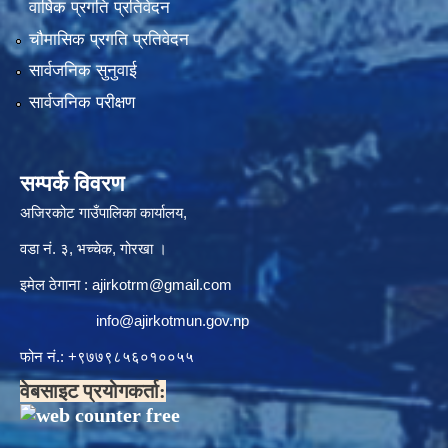
वार्षिक प्रगति प्रतिवेदन
चौमासिक प्रगति प्रतिवेदन
सार्वजनिक सुनुवाई
सार्वजनिक परीक्षण
सम्पर्क विवरण
अजिरकोट गाउँपालिका कार्यालय,
वडा नं. ३, भच्चेक, गोरखा ।
इमेल ठेगाना :
ajirkotrm@gmail.com
info@ajirkotmun.gov.np
फोन नं.: ‍‌+९७७९८५६०१००५५
वेबसाइट प्रयोगकर्ता: