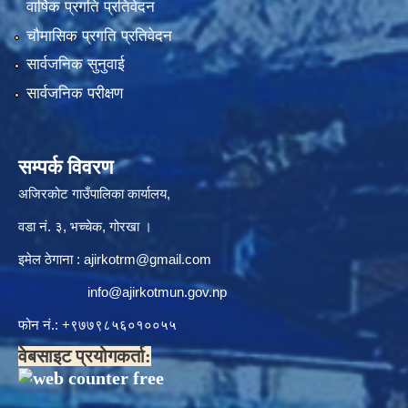
वार्षिक प्रगति प्रतिवेदन
चौमासिक प्रगति प्रतिवेदन
सार्वजनिक सुनुवाई
सार्वजनिक परीक्षण
सम्पर्क विवरण
अजिरकोट गाउँपालिका कार्यालय,
वडा नं. ३, भच्चेक, गोरखा ।
इमेल ठेगाना :
ajirkotrm@gmail.com
info@ajirkotmun.gov.np
फोन नं.: ‍‌+९७७९८५६०१००५५
वेबसाइट प्रयोगकर्ता: