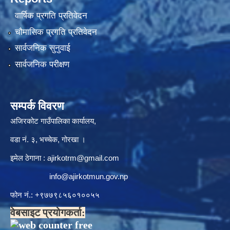
वार्षिक प्रगति प्रतिवेदन
चौमासिक प्रगति प्रतिवेदन
सार्वजनिक सुनुवाई
सार्वजनिक परीक्षण
सम्पर्क विवरण
अजिरकोट गाउँपालिका कार्यालय,
वडा नं. ३, भच्चेक, गोरखा ।
इमेल ठेगाना :
ajirkotrm@gmail.com
info@ajirkotmun.gov.np
फोन नं.: ‍‌+९७७९८५६०१००५५
वेबसाइट प्रयोगकर्ता: