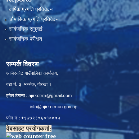
वार्षिक प्रगति प्रतिवेदन
चौमासिक प्रगति प्रतिवेदन
सार्वजनिक सुनुवाई
सार्वजनिक परीक्षण
सम्पर्क विवरण
अजिरकोट गाउँपालिका कार्यालय,
वडा नं. ३, भच्चेक, गोरखा ।
इमेल ठेगाना :
ajirkotrm@gmail.com
info@ajirkotmun.gov.np
फोन नं.: ‍‌+९७७९८५६०१००५५
वेबसाइट प्रयोगकर्ता: