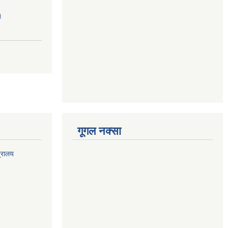
।
गूगल नक्सा
त्रालय