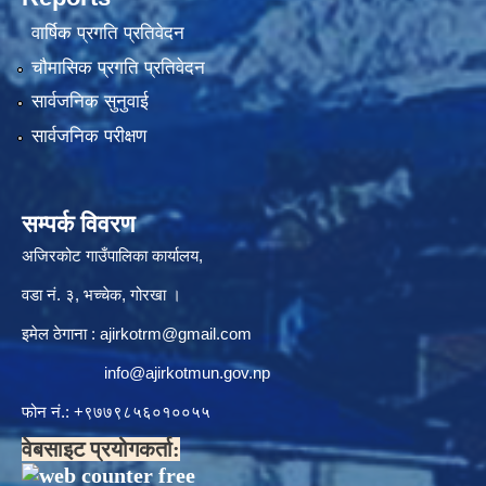
वार्षिक प्रगति प्रतिवेदन
चौमासिक प्रगति प्रतिवेदन
सार्वजनिक सुनुवाई
सार्वजनिक परीक्षण
सम्पर्क विवरण
अजिरकोट गाउँपालिका कार्यालय,
वडा नं. ३, भच्चेक, गोरखा ।
इमेल ठेगाना :
ajirkotrm@gmail.com
info@ajirkotmun.gov.np
फोन नं.: ‍‌+९७७९८५६०१००५५
वेबसाइट प्रयोगकर्ता: