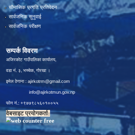
चौमासिक प्रगति प्रतिवेदन
सार्वजनिक सुनुवाई
सार्वजनिक परीक्षण
सम्पर्क विवरण
अजिरकोट गाउँपालिका कार्यालय,
वडा नं. ३, भच्चेक, गोरखा ।
इमेल ठेगाना :
ajirkotrm@gmail.com
info@ajirkotmun.gov.np
फोन नं.: ‍‌+९७७९८५६०१००५५
वेबसाइट प्रयोगकर्ता: