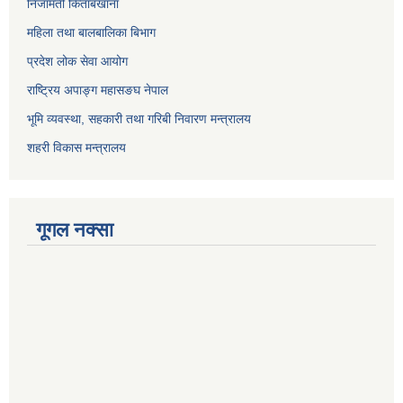
निजामती किताबखाना
महिला तथा बालबालिका बिभाग
प्रदेश लोक सेवा आयोग
राष्ट्रिय अपाङ्ग महासङघ नेपाल
भूमि व्यवस्था, सहकारी तथा गरिबी निवारण मन्त्रालय
शहरी विकास मन्त्रालय
गूगल नक्सा