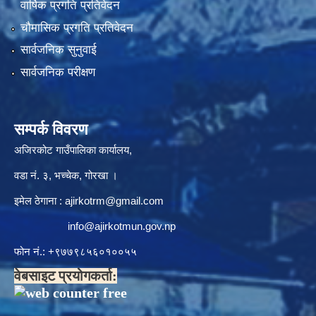
वार्षिक प्रगति प्रतिवेदन
चौमासिक प्रगति प्रतिवेदन
सार्वजनिक सुनुवाई
सार्वजनिक परीक्षण
सम्पर्क विवरण
अजिरकोट गाउँपालिका कार्यालय,
वडा नं. ३, भच्चेक, गोरखा ।
इमेल ठेगाना :
ajirkotrm@gmail.com
info@ajirkotmun.gov.np
फोन नं.: ‍‌+९७७९८५६०१००५५
वेबसाइट प्रयोगकर्ता: