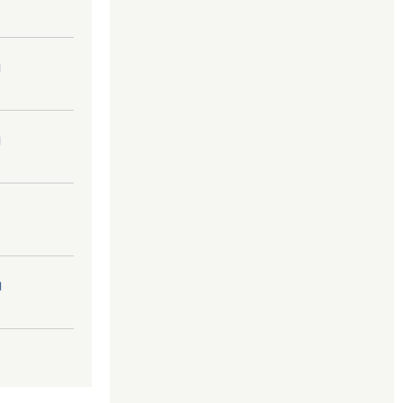
।
।
।