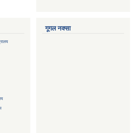
गूगल नक्सा
त्रालय
ालय
य