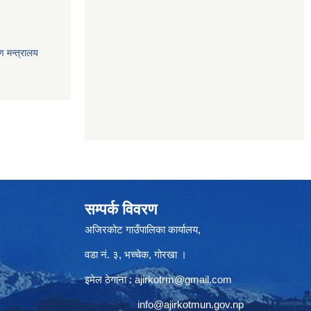
ण मन्त्रालय
सम्पर्क विवरण
अजिरकोट गाउँपालिका कार्यालय,
वडा नं. ३, भच्चेक, गोरखा ।
इमेल ठेगाना :
ajirkotrm@gmail.com
info@ajirkotmun.gov.np