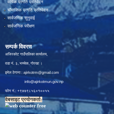
वार्षिक प्रगति प्रतिवेदन
चौमासिक प्रगति प्रतिवेदन
सार्वजनिक सुनुवाई
सार्वजनिक परीक्षण
सम्पर्क विवरण
अजिरकोट गाउँपालिका कार्यालय,
वडा नं. ३, भच्चेक, गोरखा ।
इमेल ठेगाना :
ajirkotrm@gmail.com
info@ajirkotmun.gov.np
फोन नं.: ‍‌+९७७९८५६०१००५५
वेबसाइट प्रयोगकर्ता: