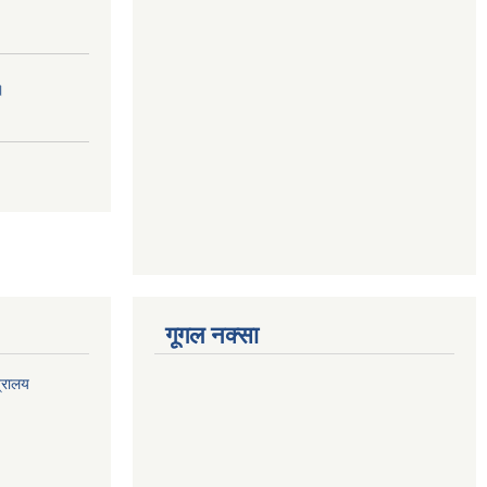
।
गूगल नक्सा
त्रालय