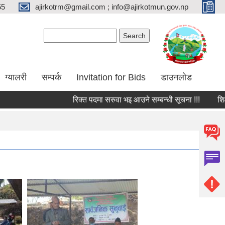
55
ajirkotrm@gmail.com ; info@ajirkotmun.gov.np
Search form
Search
ग्यालरी
सम्पर्क
Invitation for Bids
डाउनलोड
रिक्त पदमा सरुवा भइ आउने सम्बन्धी सूचना !!!
शिक्षक त