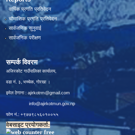
वार्षिक प्रगति प्रतिवेदन
चौमासिक प्रगति प्रतिवेदन
सार्वजनिक सुनुवाई
सार्वजनिक परीक्षण
सम्पर्क विवरण
अजिरकोट गाउँपालिका कार्यालय,
वडा नं. ३, भच्चेक, गोरखा ।
इमेल ठेगाना :
ajirkotrm@gmail.com
info@ajirkotmun.gov.np
फोन नं.: ‍‌+९७७९८५६०१००५५
वेबसाइट प्रयोगकर्ता: