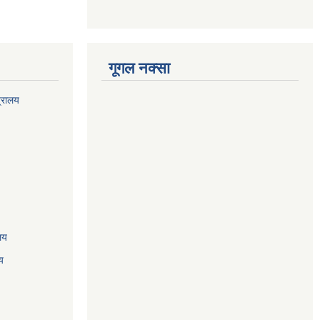
गूगल नक्सा
त्रालय
ालय
य