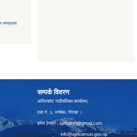
ण मन्त्रालय
सम्पर्क विवरण
अजिरकोट गाउँपालिका कार्यालय,
वडा नं. ३, भच्चेक, गोरखा ।
इमेल ठेगाना :
ajirkotrm@gmail.com
info@ajirkotmun.gov.np