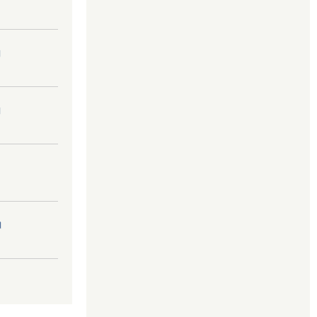
।
।
।