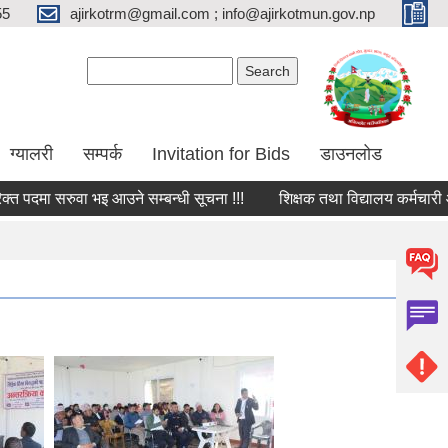
55
ajirkotrm@gmail.com ; info@ajirkotmun.gov.np
Search form
Search
ग्यालरी
सम्पर्क
Invitation for Bids
डाउनलोड
दमा सरुवा भइ आउने सम्बन्धी सूचना !!!
शिक्षक तथा विद्यालय कर्मचारी आवश्य