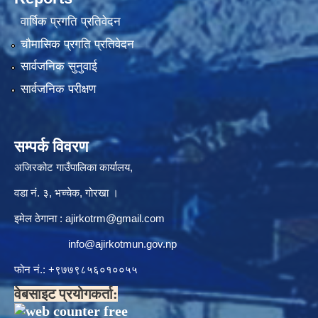
वार्षिक प्रगति प्रतिवेदन
चौमासिक प्रगति प्रतिवेदन
सार्वजनिक सुनुवाई
सार्वजनिक परीक्षण
सम्पर्क विवरण
अजिरकोट गाउँपालिका कार्यालय,
वडा नं. ३, भच्चेक, गोरखा ।
इमेल ठेगाना :
ajirkotrm@gmail.com
info@ajirkotmun.gov.np
फोन नं.: ‍‌+९७७९८५६०१००५५
वेबसाइट प्रयोगकर्ता: