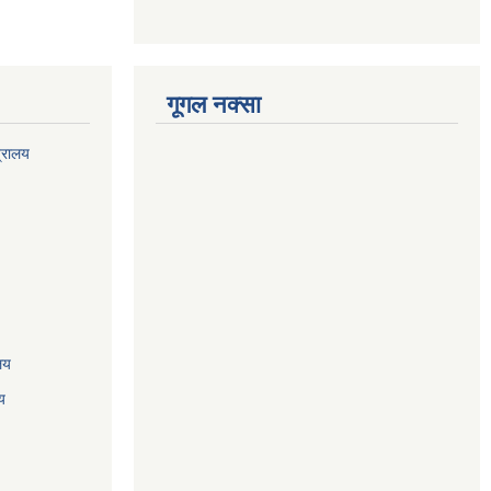
गूगल नक्सा
त्रालय
ालय
य