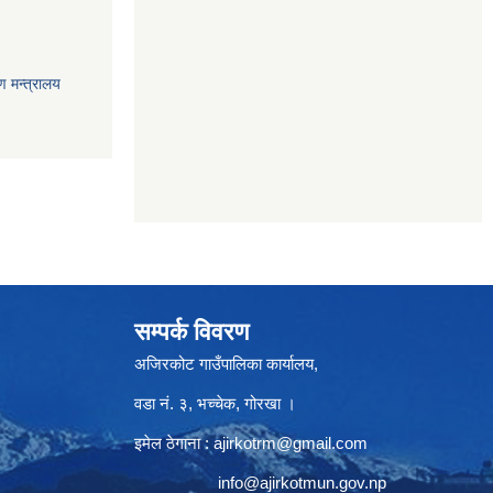
ण मन्त्रालय
सम्पर्क विवरण
अजिरकोट गाउँपालिका कार्यालय,
वडा नं. ३, भच्चेक, गोरखा ।
इमेल ठेगाना :
ajirkotrm@gmail.com
info@ajirkotmun.gov.np