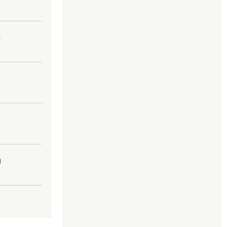
।
।
।