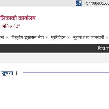
+97798560100
ालिकाको कार्यालय
द्ध अजिरकोट"
जना
विधुतीय शुसासन सेवा
प्रतिवेदन
सूचना तथा जानकारी
रिक्त पदमा स
ो सूचना ।