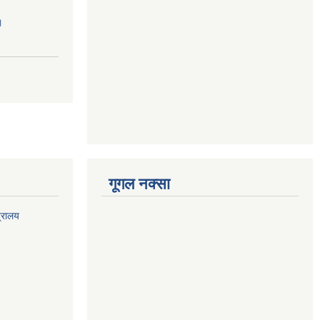
।
गूगल नक्सा
त्रालय