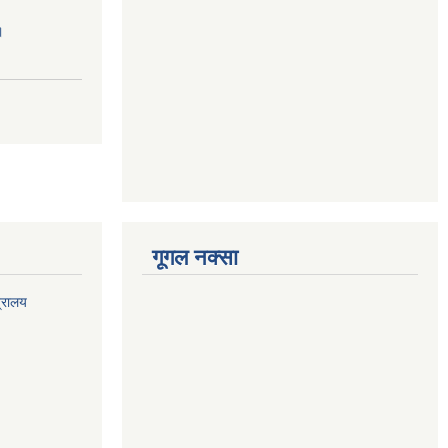
।
गूगल नक्सा
त्रालय