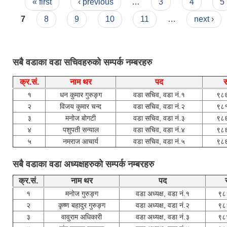
Pages
« first
‹ previous
…
3
4
5
7
8
9
10
11
…
next ›
सबै वडाका वडा सचिवहरुको सम्पर्क नम्बरहरु
क्र.सं.
नाम थर
पद
स
१
धन कुमार गुरुङ्ग
वडा सचिव, वडा नं.१
९८
२
विजय कुमार चन्द
वडा सचिव, वडा नं.२
९८
३
मनोज बोगटी
वडा सचिव, वडा नं.३
९८
४
पशुपती सन्याल
वडा सचिव, वडा नं.४
९८
५
नमराज आचार्य
वडा सचिव, वडा नं.५
९८
सबै वडाका वडा अध्यक्षहरुको सम्पर्क नम्बरहरु
क्र.सं.
नाम थर
पद
१
मनोज गुरुङ्ग
वडा अध्यक्ष, वडा नं.१
९८
२
कृष्‍ण बहादुर गुरुङ्ग
वडा अध्यक्ष, वडा नं.२
९८
३
वावुराम अधिकारी
वडा अध्यक्ष, वडा नं.३
९८