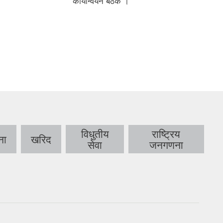
सञ्चालनका लागि आवश्यक औजार तथा
उपकरणहरू हस्तान्तरण ।
विधुतीय
राष्‍ट्रिय
ना
खरिद
सेवा
जनगणना