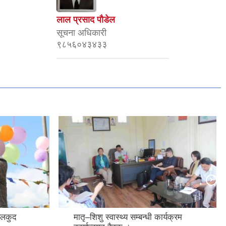
लाल प्रसाद पाैडेल
सूचना अधिकारी
९८५६०४३४३३
ार्यक्रम
आधारभूत अस्पतालमा अपरेशन थ्येटर