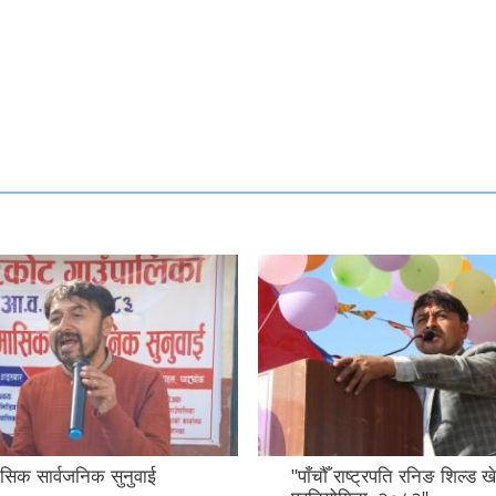
ाष्ट्रपति रनिङ शिल्ड खेलकुद
मातृ–शिशु स्वास्थ्य सम्बन्धी क