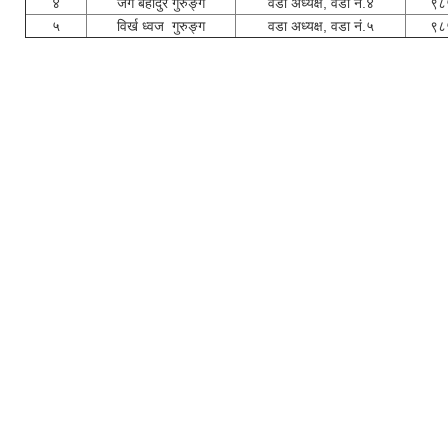
४
जंग बहादुर गुरुङ्ग
वडा अध्यक्ष, वडा नं.४
९८
५
विर्ख ध्वज गुरुङ्ग
वडा अध्यक्ष, वडा नं.५
९८