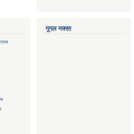
गूगल नक्सा
त्रालय
ालय
य