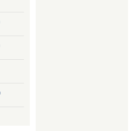
।
।
।