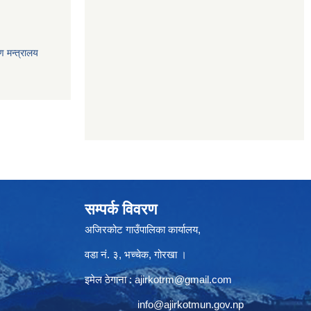
ण मन्त्रालय
सम्पर्क विवरण
अजिरकोट गाउँपालिका कार्यालय,
वडा नं. ३, भच्चेक, गोरखा ।
इमेल ठेगाना :
ajirkotrm@gmail.com
info@ajirkotmun.gov.np