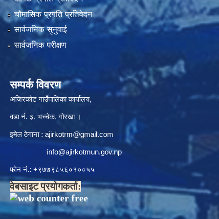
चौमासिक प्रगति प्रतिवेदन
सार्वजनिक सुनुवाई
सार्वजनिक परीक्षण
सम्पर्क विवरण
अजिरकोट गाउँपालिका कार्यालय,
वडा नं. ३, भच्चेक, गोरखा ।
इमेल ठेगाना :
ajirkotrm@gmail.com
info@ajirkotmun.gov.np
फोन नं.: ‍‌+९७७९८५६०१००५५
वेबसाइट प्रयोगकर्ता: