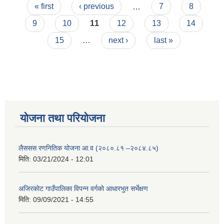
Pages
लागि सुचिकृत हुन आह्वान सम्बन्धि सूचना
« first
‹ previous
…
7
8
9
10
11
12
13
14
15
…
next ›
last »
योजना तथा परियोजना
लैससस रणनितिक योजना आ.व (२०८०.८१ –२०८४.८५)
मिति:
03/21/2024 - 12:01
अजिरकाेट गाउँपालिका विपन्न वर्गकाे आधारभुत सर्भेक्षण
मिति:
09/09/2021 - 14:55