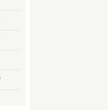
।
।
।