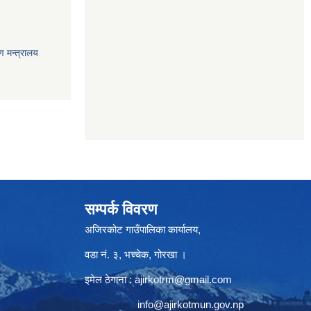
ण मन्त्रालय
सम्पर्क विवरण
अजिरकोट गाउँपालिका कार्यालय,
वडा नं. ३, भच्चेक, गोरखा ।
इमेल ठेगाना :
ajirkotrm@gmail.com
info@ajirkotmun.gov.np