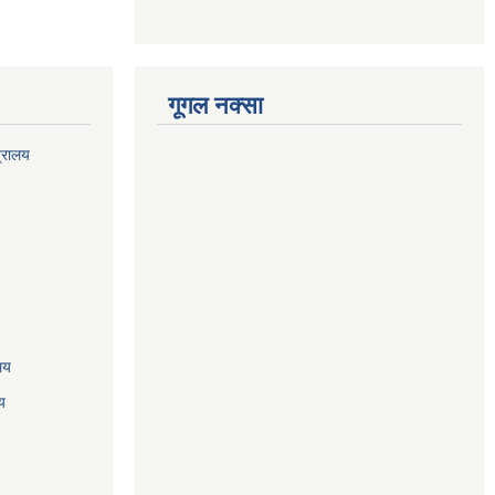
गूगल नक्सा
त्रालय
ालय
य