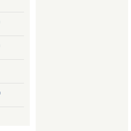
।
।
।