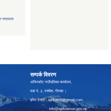
ण मन्त्रालय
सम्पर्क विवरण
अजिरकोट गाउँपालिका कार्यालय,
वडा नं. ३, भच्चेक, गोरखा ।
इमेल ठेगाना :
ajirkotrm@gmail.com
info@ajirkotmun.gov.np