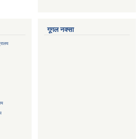
गूगल नक्सा
त्रालय
ालय
य